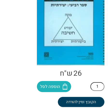
26
ש"ח
כמות
הוספה לסל
של
קורט
חשיבה
הקובץ זמין להורדה
-