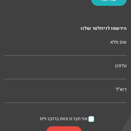
הירשמו לניוזלטר שלנו
שם מלא
טלפון
דוא"ל
אני חבר.ת צוות ברנקו וייס