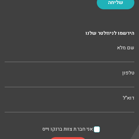
הירשמו לניוזלטר שלנו
שם מלא
טלפון
דוא"ל
אני חבר.ת צוות ברנקו וייס