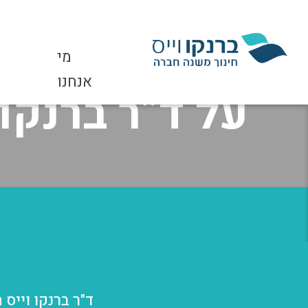
מי
מי אנחנו
אנחנו
על ד”ר ברנקו 