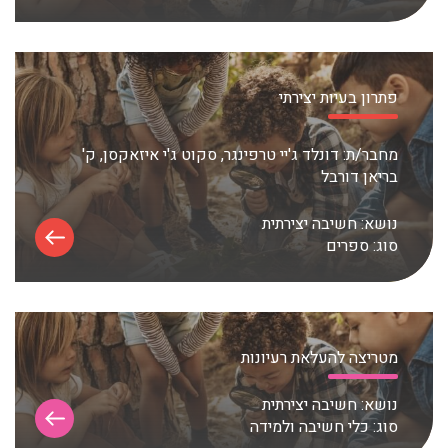
פתרון בעיות יצירתי
מחבר/ת:
דונלד ג'יי טרפינגר, סקוט ג'י איזאקסן, ק'
בריאן דורבל
נושא:
חשיבה יצירתית
סוג:
ספרים
מטריצה להעלאת רעיונות
נושא:
חשיבה יצירתית
סוג:
כלי חשיבה ולמידה