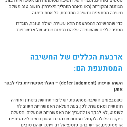
נוספים ואחרים. תוצריה של חשיבה מסתעפת הם אפשרויות רבות,
מגוונות ומקוריות (ראו מאמר התהליך היצירתי). חושב טוב משלב
חשיבה מסתעפת וחשיבה מתכנסת, כל אחת בזמנה.
כדי שהחשיבה המסתעפת תהא עשירה, יעילה וטובה, הוגדרו
מספר כללים שהשמירה עליהם מזמנת שפע של אפשרויות:
ארבעת הכללים של החשיבה
המסתעפת הם:
השהו שיפוט (defer judgment) – העלו אפשרויות בלי לבקר
אותן
כשמבצעים חשיבה מסתעפת, יש ליצור תחושת ביטחון ואווירה
חופשית ומאפשרת. לכן, בעת העלאת האפשרויות חשוב לא
לשפוט, לא לבקר או להעריך את האפשרויות שמעלים. הפעלת
ביקורת עלולה לקטול רעיונות שבמבט ראשון נראים לא הגיוניים
או מסוכנים, אך יש בהם פוטנציאל רב וייתכן שהם טובים