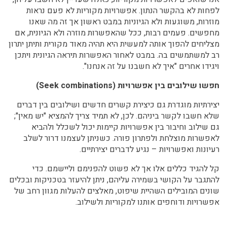
לפחות לא בהקשר הנתון. אפשרויות מקוריות לא פעם נראות
מוזרות, משוגעות ולא הגיוניות במבט ראשון אך זה מה שאנו
מחפשים. פעמים רבות, ככל שהאפשרות מוזרה ולא הגיונית, אם
מצליחים להפוך אותה למעשית היא תהיה מאוד מקורית ותיתן יתרון
רב למשתמשים בה. במבט לאחור האפשרות תיראה הגיונית ויתכן
ויגידו אחרים "איך לא חשבנו על זה אנחנו".
חפשו שילובים בין אפשרויות (Seek combinations)
יצירתיות מוגדרת גם כיצירת קשרים חדשים ושילובים בין דברים
שלא חשבו לקשר ביניהם. לכן, לא תמיד צריך להמציא "יש מאין";
גם שילוב וחיבור בין אפשרויות קיימות יכול לשכלל ולהביא
לאפשרות מוצלחת ולפתרון פורה. כשניתן לעצמנו דרור לשלב
רעיונות ואפשרויות – נגיע לדברים יצירתיים.
קל להגיד כללים אלו אך לא פשוט להפנימם וליישמם. כדי
להתגבר על הקושי בשמירה עליהם, ניתן להיעזר בטכניקות ובכלים
שונים המובילים השהיית שיפוט, מאלצים להעלות מגוון רחב של
אפשרויות ודוחפים אותנו למקוריות ולשילוב.