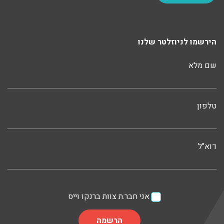
הירשמו לניוזלטר שלנו
שם מלא
טלפון
דוא"ל
אני חבר.ת צוות ברנקו וייס