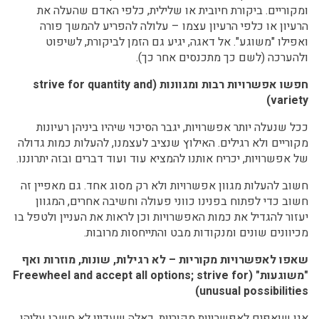
ומקוריים. ביקורת חיובית או שלילית, כלפי האדם שהעלה את
הרעיון או כלפי הרעיון עצמו – עלולה להפריע להמשך פורה
ואפילו "משוגע". אל דאגה, יגיע גם הזמן לביקורת, לשיפוט
ולהערכה (לשם כך מתכנסים אחר כך).
חפשו אפשרויות רבות ומגוונות (strive for quantity and
variety)
ככל שנעלה יותר אפשרויות, יגבר הסיכוי שיהיו ביניהן רעיונות
מקוריים ולא רגילים. האילוץ שנציב לעצמנו, להעלות כמות גדולה
של אפשרויות, יכריח אותנו להמציא עוד ועוד דברים ובזה יתרוננו.
חשוב להעלות מגוון אפשרויות ולא רק מסוג אחד. גם מאפיין זה
חשוב כדי לפתוח בפנינו כווני פעולה וחשיבה אחרים, המגוון
יעזור להגדיל את כמות האפשרויות וכן לראות את העניין ולטפל בו
מכיוונים שונים ומנקודות מבט והתייחסות מרובות.
שאפו לאפשרויות מקוריות – לא רגילות, שונות, מוזרות ואף
"משוגעות" (Freewheel and accept all options; strive for
unusual possibilities)
אנו שואפים לאפשרויות מקוריות, כאלה שעדיין לא חשבו עליהן,