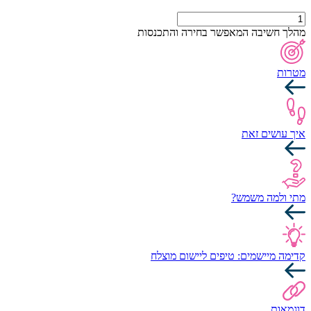
כמות
של
מהלך חשיבה המאפשר בחירה והתכנסות
5
-
3
מטרות
-
1
(חמש
-
שלוש
איך עושים זאת
-
אחד)
לשעת
חירום
מתי ולמה משמש?
קדימה מיישמים: טיפים ליישום מוצלח
דוגמאות