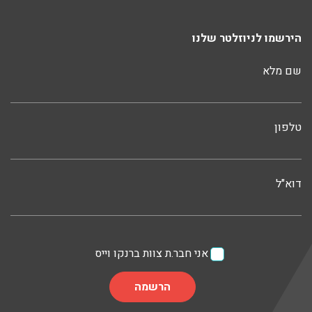
הירשמו לניוזלטר שלנו
שם מלא
טלפון
דוא"ל
אני חבר.ת צוות ברנקו וייס