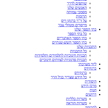
שותפים לדרך
האנשים שלנו
מסמכי עמותה
תרומות
על ד"ר ברנקו וייס
מייסדים ומנהלי עבר
בתי הספר שלנו
כל בתי הספר
בתי הספר האתגריים
בתי הספר השש-שנתיים
התכניות שלנו
כל התכניות
תכניות חינוכיות לתלמידים ותלמידות
תכניות פדגוגיות לצוותים חינוכיים
ליווי מערכתי
ברנקידס
ברנקידס
כל הידע שצריך בגיל הרך
היסודית
מרכז הידע
חנות
דרושים
משרות כלליות
משרות הוראה
לתרומה