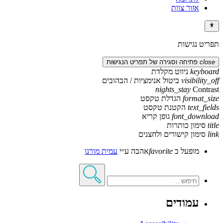
אזור צוות
תפריט נגישות
close
פתיחה וסגירה של תפריט הנגישות
keyboard
ניווט מקלדת
visibility_off
ביטול אנימציות / הבהובים
nights_stay
Contrast
format_size
הגדלת טקסט
text_fields
הקטנת טקסט
font_download
גופן קריא
title
סימון כותרות
link
סימון קישורים ולחצנים
מופעל ב
favorite
אהבה
ע״י
עמית מורנו
עמודים