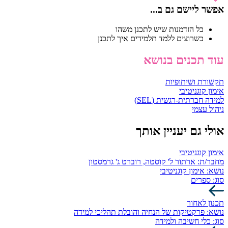
אפשר ליישם גם ב...
כל הזדמנות שיש לתכנן משהו
כשרוצים ללמד תלמידים איך לתכנן
עוד תכנים בנושא
תקשורת ושיתופיות
אימון קוגניטיבי
למידה חברתית-רגשית (SEL)
ניהול עצמי
אולי גם יעניין אותך
אימון קוגניטיבי
מחבר/ת:
ארתור ל' קוסטה, רוברט ג' גרמסטון
נושא:
אימון קוגניטיבי
סוג:
ספרים
תכנון לאחור
נושא:
פרקטיקות של הנחיה והובלת תהליכי למידה
סוג:
כלי חשיבה ולמידה