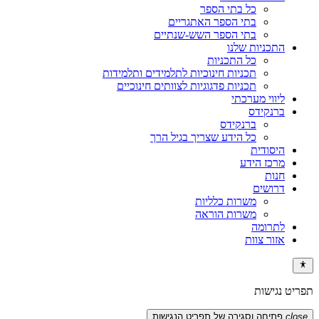
כל בתי הספר
בתי הספר האתגריים
בתי הספר השש-שנתיים
התכניות שלנו
כל התכניות
תכניות חינוכיות לתלמידים ותלמידות
תכניות פדגוגיות לצוותים חינוכיים
ליווי מערכתי
ברנקידס
ברנקידס
כל הידע שצריך בגיל הרך
היסודית
מרכז הידע
חנות
דרושים
משרות כלליות
משרות הוראה
לתרומה
אזור צוות
תפריט נגישות
close
פתיחה וסגירה של תפריט הנגישות