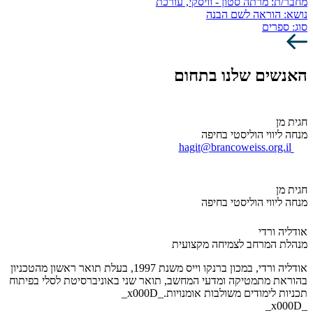
מחבר/ת:
מרתה סטון - וויסקי, עורכת
נושא:
הוראה לשם הבנה
סוג:
ספרים
האנשים שלנו בתחום
חגית מן
מנחה ליווי הוליסטי בחיפה
hagit@brancoweiss.org.il
חגית מן
מנחה ליווי הוליסטי בחיפה
אודליה ורדי
מנהלת המרחב לצמיחה מקצועית
אודליה ורדי, במכון ברנקו וייס משנת 1997, בעלת תואר ראשון מהטכניון
בהוראת מתמטיקה ומדעי המחשב, תואר שני באוניברסיטת לסלי בפיתוח
תכניות לימודים משולבות אומנויות._x000D_
_x000D_