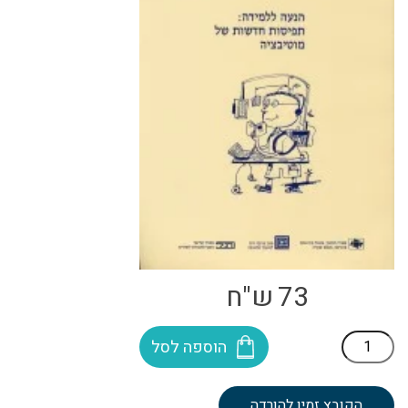
73
ש"ח
כמות
הוספה לסל
של
הנעה
ללמידה:
הקובץ זמין להורדה