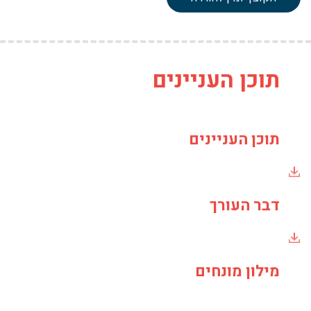
תפיסות
חדשות
של
מוטיבציה
-
תוכן העניינים
חינוך
החשיבה
מס'
20
תוכן העניינים
דבר העורך
מילון מונחים