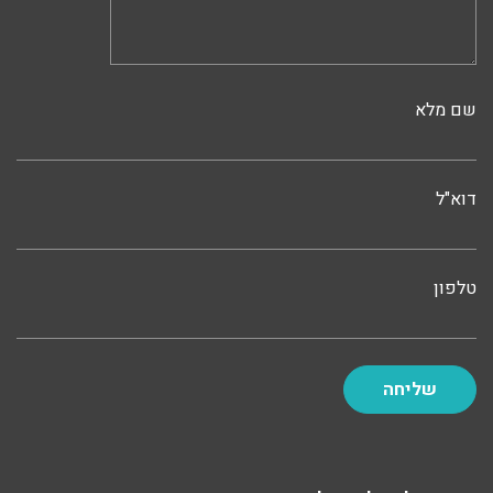
שם מלא
דוא"ל
טלפון