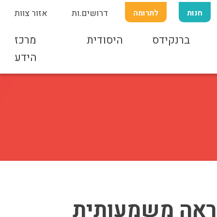
חנות
לתרומה
דרושים.ות
אזור צוות
ברנקידס
היסודית
מרכז
הידע
וראה משמעותית