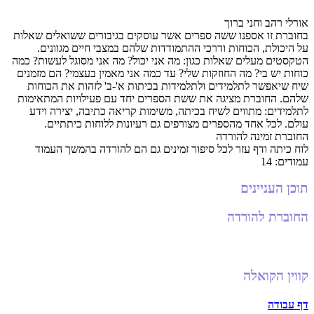
אורלי רהב וחני ברוך
בחוברת זו אספנו ששה ספרים אשר עוסקים בגיבורים ששואלים שאלות
על היכולת, הכוחות ודרכי ההתמודדות שלהם במצבי חיים מגוונים.
הטקסטים מעלים שאלות כגון: מה אני יכול? מה אני מסוגל לעשות? כמה
כוחות יש בי? מה החוזקות שלי? עד כמה אני מאמין בעצמי? הם מזמנים
שיח שיאפשר לתלמידים ולתלמידות בכיתות א'-ב' לזהות את הכוחות
שלהם. החוברת מציגה את ששת הספרים יחד עם פעילויות המתאימות
לתלמידים: מתווים לשיח בכיתה, משימות קריאה כתיבה, יצירה וידע
עולם. לכל אחד מהספרים מצורפים גם רעיונות ללוחות כיתתיים.
החוברת זמינה להורדה
לוח כיתה ודף עזר לכל סיפור זמינים גם הם להורדה בהמשך העמוד
עמודים:
14
תוכן העניינים
החוברת להורדה
קווין הקואלה
דף עבודה