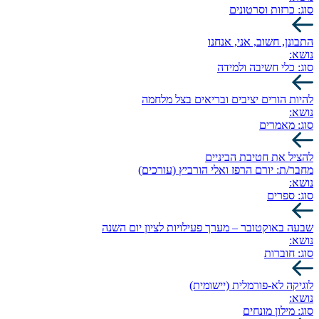
סוג:
כרזות וסרטונים
התבונן, חשוב, אני, אנחנו
נושא:
סוג:
כלי חשיבה ולמידה
להיות הורים יציבים ובריאים בצל מלחמה
נושא:
סוג:
מאמרים
להציל את חטיבת הביניים
מחבר/ת:
יורם הרפז ואלי הורביץ (עורכים)
נושא:
סוג:
ספרים
שבעה באוקטובר – מערך פעילויות לציון יום השנה
נושא:
סוג:
חוברות
לוגיקה לא-פורמלית (יישומית)
נושא:
סוג:
מילון מונחים