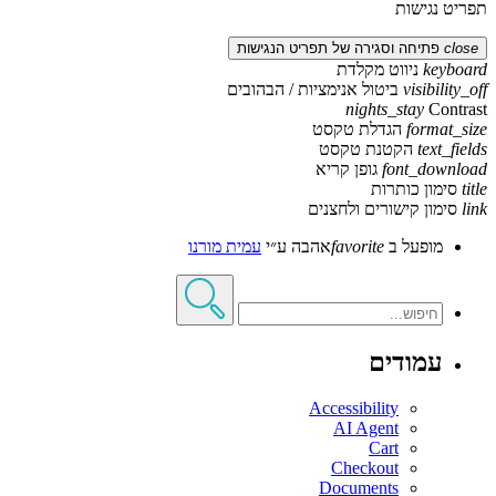
תפריט נגישות
close
פתיחה וסגירה של תפריט הנגישות
keyboard
ניווט מקלדת
visibility_off
ביטול אנימציות / הבהובים
nights_stay
Contrast
format_size
הגדלת טקסט
text_fields
הקטנת טקסט
font_download
גופן קריא
title
סימון כותרות
link
סימון קישורים ולחצנים
מופעל ב
favorite
אהבה
ע״י
עמית מורנו
עמודים
Accessibility
AI Agent
Cart
Checkout
Documents