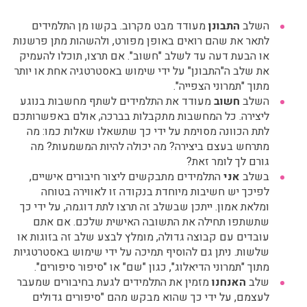
השלב
התבונן
מעודד מבט מקרוב. בקשו מן התלמידים
לתאר את שהם רואים באופן מפורט, ולהשהות מתן פרשנות
או הבעת דעה עד לשלב "חשוב". אם תרצו, תוכלו להעמיק
את שלב ה"התבונן" על ידי שימוש באסטרטגיה אחת או יותר
מתוך "תמרוני הצפייה".
השלב
חשוב
מעודד את התלמידים לשתף מחשבות בנוגע
ליצירה. כל המחשבות מתקבלות בברכה, אולם באפשרותכם
לתת הכוונה מסוימת על ידי כך שתשאלו שאלות כמו: מה
מתרחש בעצם ביצירה? מה יכולה להיות המשמעות? מה
גורם לך לומר זאת?
בשלב
אני
התלמידים מתבקשים ליצור חיבורים אישיים,
לפיכך יש חשיבות מיוחדת בנקודה זו לאווירה בטוחה
ומלאת אמון. ייתכן שבשלב זה תרצו לתת דוגמה, על ידי כך
שתשתפו תחילה את התשובה האישית שלכם. אם אתם
עובדים עם קבוצה גדולה, מומלץ לבצע שלב זה בזוגות או
שלשות. ניתן גם להוסיף תמיכה על ידי שימוש באסטרטגיות
מתוך "תמרוני הדיאלוג", כגון "שם" או "סיפור סיפורים".
שלב
האנחנו
מזמין את התלמידים לגעת בחיבורים שמעבר
לעצמם, על ידי כך שהוא מבקש מהם "סיפורים גדולים