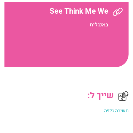
See Think Me We
באנגלית
שייך ל:
חשיבה גלויה