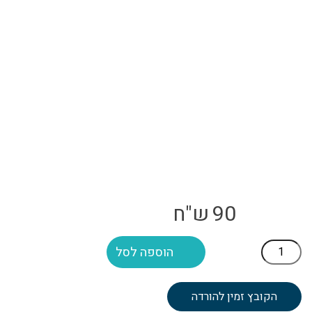
90
ש"ח
כמות
הוספה לסל
של
דרכי
חשיבה:
הקובץ זמין להורדה
חינוך