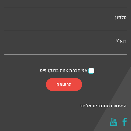
טלפון
דוא"ל
אני חבר.ת צוות ברנקו וייס
הישארו מחוברים אלינו