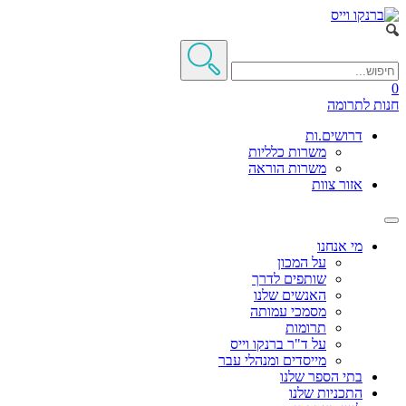
0
חנות
לתרומה
דרושים.ות
משרות כלליות
משרות הוראה
אזור צוות
מי אנחנו
על המכון
שותפים לדרך
האנשים שלנו
מסמכי עמותה
תרומות
על ד"ר ברנקו וייס
מייסדים ומנהלי עבר
בתי הספר שלנו
התכניות שלנו