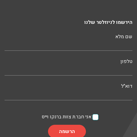
הירשמו לניוזלטר שלנו
שם מלא
טלפון
דוא"ל
אני חבר.ת צוות ברנקו וייס