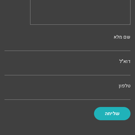
שם מלא
דוא"ל
טלפון