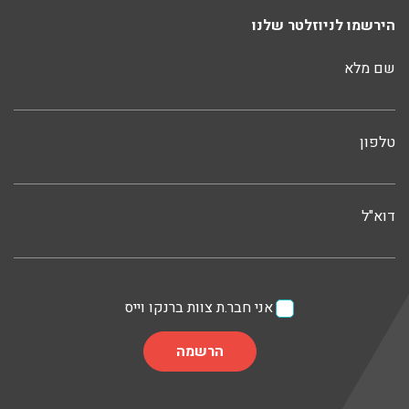
הירשמו לניוזלטר שלנו
שם מלא
טלפון
דוא"ל
אני חבר.ת צוות ברנקו וייס