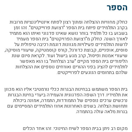
הספר
כחלק מחוויות ההצלחה ומתוך רצון לפתח אינטיליגנציות מרובות
בקרב התלמידים פיתח בית הספר "רצועת פרוייקטים". זהו זמן
בשבוע בו כל תלמיד בוחר נושא שאינו פדגוגי ואיתו הוא מתמיד
לאורך השנה. כחלק מ"רצועת הפרויקטים" בית הספר מעמיד
לרשות התלמידים פעילויות מגוונות דוגמת רכיבה טיפולית על
סוסים, אופניים, קבוצת כדורגל, קורס קוסמטיקה, שיעורי מוסיקה,
שיעורי אמנות ופיסול, קרב מגע בישול ועוד. לקראת סיום שנת
הלימודים בית הספר מקיים "ערב הצלחות" בו הוא מאפשר
לתלמידים להציג בפני ההורים ואורחים נוספים את ההצלחות
שלהם בתחומים הנוגעים לפרוייקטים.
בית הספר משתמש בבחינות הבגרות ככלי נורמטיבי אליו הוא מכוון
את תלמידיו. דרך השפה הפדגוגית והעמידה ביעדי בחינת הבגרות
נרכשים ערכים נוספים של התמודדות, התמדה, אמונה ביכולת
ותחושת הצלחה. בשנים האחרונות אחוז התלמידים המסיימים עם
בגרות מלאה עולה בהתמדה.
מקום רב ניתן בבית הספר לשיח החינוכי. זהו אחד הכלים