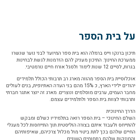
על בית הספר
תיכון ברנקו וייס ברמלה הוא בית ספר המיועד לבני נוער שנשרו
ממערכת החינוך. התיכון מעניק להם הזדמנות לגשת לבחינות
בגרות, לסיים 12 שנות לימוד ולסגל אורח חיים נורמטיבי.
אוכלוסיית בית הספר מהווה מארג רב תרבותי הכולל תלמידים
יהודים ילידי הארץ, כ 15% מהם בני העדה האתיופית, בנים לעולים
מחבר העמים, ערבים מוסלמים ונוצרים. מארג זה יוצר אתגר חברתי
ותרבותי לצוות בית הספר ולתלמידים עצמם.
הדרך החינוכית
השלם החינוכי – בית הספר רואה בתלמידיו כשלם ומבקש
להתייחס ולעבוד איתם בצורה הוליסטית תוך התייחסות לכל מעגלי
החיים שלהם בכך לתת ביטוי מול מכלול צרכיהם, שאיפותיהם
והחוזקות שלהם בתחומים השונים.