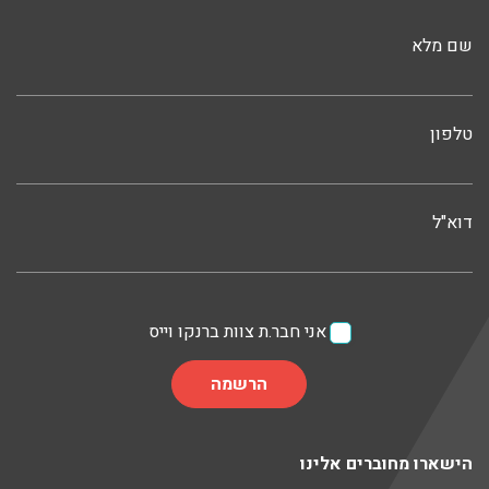
שם מלא
טלפון
דוא"ל
אני חבר.ת צוות ברנקו וייס
הישארו מחוברים אלינו