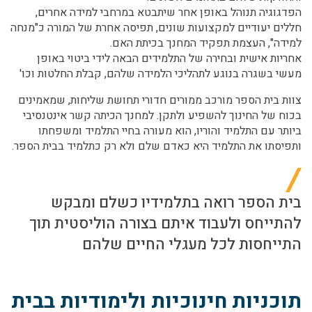
הפדגוגיה תנוהל באופן אחר שיתבטא במרחבי למידה אחרים,
חללים יעודיים למקצועות שונים, תפיסה אחרת של המורה כ"מנחה
למידה", העצמת תפקיד המחנך בכיתת האם.
אחריות אישית ובחירה של התלמידים הבאה לידי ביטוי באופן
מעשי בשגרה בנוגע לתהליכי הלמידה שלהם, קבלת החלטות וכו'
צוות בית הספר מורכב ממורים חדורי תחושת שליחות, שמאמינים
בכוח של החינוך להשפיע ולתקן. למחנך הכיתה קשר אינטנסיבי
ביותר עם התלמיד והוריו, הוא מעורה בחיי התלמיד ומשפחתו
ותפיסתו את התלמיד היא כאדם שלם ולא רק כתלמיד בבית הספר.
בית הספר רואה בתלמידיו כשלם ומבקש
להתייחס ולעבוד איתם בצורה הוליסטית תוך
התייחסות לכל מעגלי החיים שלהם
תוכניות חינוכיות ולימודיות בבית