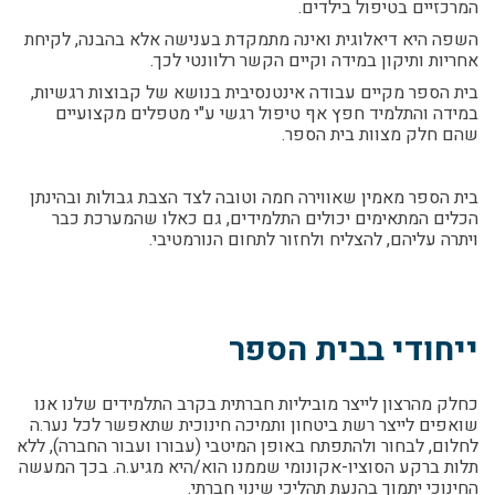
המרכזיים בטיפול בילדים.
השפה היא דיאלוגית ואינה מתמקדת בענישה אלא בהבנה, לקיחת
אחריות ותיקון במידה וקיים הקשר רלוונטי לכך.
בית הספר מקיים עבודה אינטנסיבית בנושא של קבוצות רגשיות,
במידה והתלמיד חפץ אף טיפול רגשי ע"י מטפלים מקצועיים
שהם חלק מצוות בית הספר.
בית הספר מאמין שאווירה חמה וטובה לצד הצבת גבולות ובהינתן
הכלים המתאימים יכולים התלמידים, גם כאלו שהמערכת כבר
ויתרה עליהם, להצליח ולחזור לתחום הנורמטיבי.
ייחודי בבית הספר
כחלק מהרצון לייצר מוביליות חברתית בקרב התלמידים שלנו אנו
שואפים לייצר רשת ביטחון ותמיכה חינוכית שתאפשר לכל נער.ה
לחלום, לבחור ולהתפתח באופן המיטבי (עבורו ועבור החברה), ללא
תלות ברקע הסוציו-אקונומי שממנו הוא/היא מגיע.ה. בכך המעשה
החינוכי יתמוך בהנעת תהליכי שינוי חברתי.