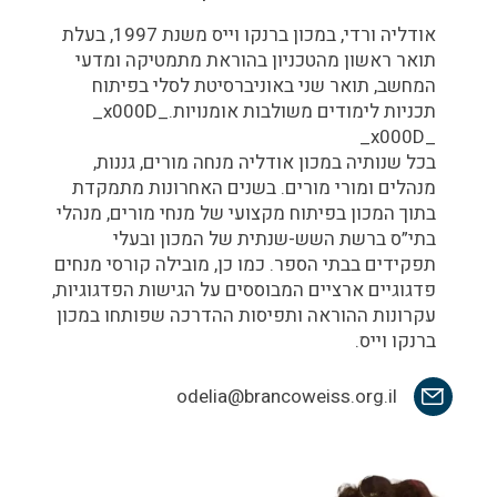
אודליה ורדי, במכון ברנקו וייס משנת 1997, בעלת
תואר ראשון מהטכניון בהוראת מתמטיקה ומדעי
המחשב, תואר שני באוניברסיטת לסלי בפיתוח
תכניות לימודים משולבות אומנויות._x000D_
_x000D_
בכל שנותיה במכון אודליה מנחה מורים, גננות,
מנהלים ומורי מורים. בשנים האחרונות מתמקדת
בתוך המכון בפיתוח מקצועי של מנחי מורים, מנהלי
בתי”ס ברשת השש-שנתית של המכון ובעלי
תפקידים בבתי הספר. כמו כן, מובילה קורסי מנחים
פדגוגיים ארציים המבוססים על הגישות הפדגוגיות,
עקרונות ההוראה ותפיסות ההדרכה שפותחו במכון
ברנקו וייס.
odelia@brancoweiss.org.il