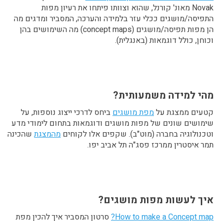
Novak מאונ' קורנל, שהוא וצוותו פיתחו את רעיון מפות
התפיסה/מושגים ככלי עזר בלמידה והערכה, המסביר ומדגים מה
הן מפות תפיסה/מושגים (concept maps) מה השימושים בהן
וכוחן, כולל דוגמאות (באנגלית).
מהי למידה משמעותית?
קטעים ממצגת על
מפת מושגים
ביחס לדרכי ייצוג נוספות, על
שימושים שונים של מפות מושגים ודוגמאות בתחום לימודי מדע
וטכנולוגיה בחברה (מוט"ב). שקפים אלו לקוחים
מהמצגת
שהכינה
תמר איסטרין ממרכז פסג"ה תל אביב יפו.
איך לעשות מפות מושגים?
How to make a Concept map?
סרטון המסביר איך להכין מפת