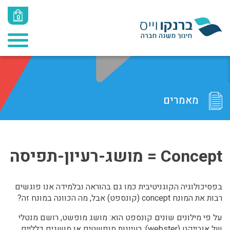
0
מאמרים
Concept = מושג-רעיון-תפיסה
בפסיכולוגיה הקוגניטיבית כמו גם בהוראה ובלמידה אנו פוגשים
רבות את המונח concept (קונספט) אבל, מה הכוונה במונח זה?
על פי מילונים שונים קונספט הוא: מושג מופשט, רושם מנטלי
של אובייקט (webster); רעיונות מופשטים או מושגים כלליים