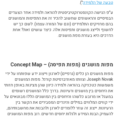
טבעה של הלמידה
").
ע"פ הגישה הקונסטרוקטיביסטית להוראה ולמידה אחד הצעדים
הבסיסיים והראשונים שחשוב להכיר זה את התפיסות והמושגים
בהם מחזיקים התלמידים (וגם של המורה עצמו). לשם כך יש
לחשוף ולייצג מושגים ותפיסות אלה. כיצד עושים זאת? אחת
הדרכים היא בעזרת מפת מושגים.
מפות מושגים (מפות תפיסה) – Concept Map
מפות מושגים הן כלים (גרפיים) לארגון וייצוג ידע שפותחו על ידי
Joseph Novak וצוותו מאוניברסיטת קורנל. מפות המושגים
משמשות כטכניקה בהוראה ולמידה כיוון שהן מציגות באופן חזותי
את היחסים בין מושגים ורעיונות. בדרך כלל המושגים רשומים
במעגל או מרובע כלשהו והיחסים בין המושגים הללו מבוטאים על
ידי קווים המלווים במילים והיגדים המסבירים את הקשר בין
הרעיונות. ייצוג זה עוזר ללומדים לארגן ולהבנות את מחשבותיהם,
להעמיק הבנת המידע ולגלות יחסים חדשים. רוב מפות המושגים