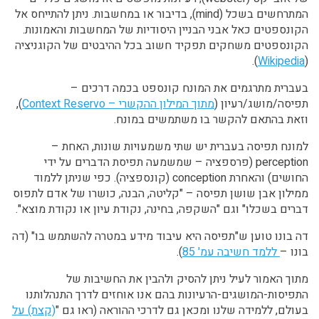
המתרחשים בשכל (mind), בדיבור או במחשבות. ניתן להתייחס אל
הקונספטים כאל אבני הבניין היסודיות של המחשבות והאמונות.
הקונספטים משחקים תפקיד חשוב בכל ההיבטים של הקוגניציה
).
Wikipedia
(
בעברית מתרגמים את המונח קונספט בכמה דרכים –
תפיסה/מושג/רעיון (
מתוך המילון ההקשרי – Context Reservo
),
וזאת בהתאם להקשר בו משתמשים במונח.
למונח תפיסה בעברית יש שתי משמעויות שונות, האחת –
perception (פרספציה – שמשמעה תפיסת הדברים על ידי
החושים) והאחרת conception (קונספציה). כפי שניתן ללמוד
ממילון אבן שושן תפיסה – "קליטה, הבנה, כושרו של אדם לתפוס
דברים בשכלו" וגם "השקפה, בחינה, נקודת עיון או נקודת מוצא".
דה בונו טוען ש"תפיסה היא עיבוד מידע במטרה להשתמש בו" (דה
בונו –
ללמד חשיבה עמ' 85
).
מתוך האמור לעיל ניתן להסיק ולהבין את החשיבות של
התפיסות-המושגים-הרעיונות בהם אנו אוחזים לדרך התנהלותנו
בעולם, ללמידה שלנו ומכאן גם לדרכי ההוראה (ראו גם "
(קצת) על