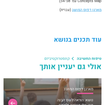
Concepts Map עמ' 54-58).
מארגן דפוס המושג
(עברית)
עוד תכנים בנושא
טיפוח החשיבה
קונסטרוקטיביזם
אולי גם יעניין אותך
מארגן דפוס המושג
נושא:
הוראה לשם הבנה