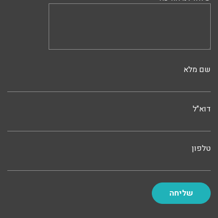
שם מלא
דוא"ל
טלפון