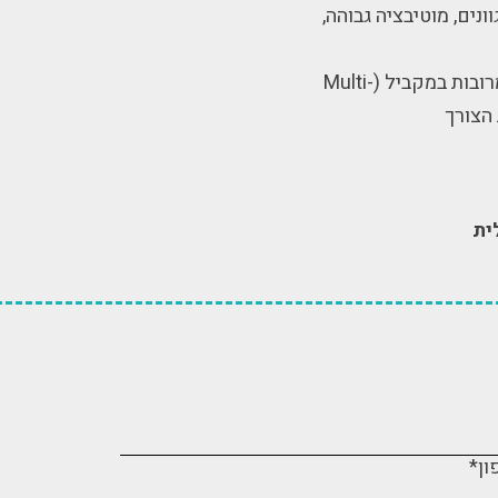
ונים, מוטיבציה גבוהה,
סביבת עבודה: יכולת עבודה תחת לחץ, ניהול משימות מרובות במקביל (Multi-
ית
ון*