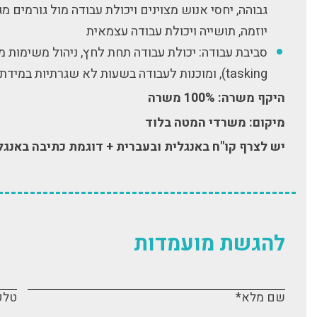
גבוהה, יחסי אנוש מצוינים ויכולת עבודה מול גורמים מגו
יוזמה, תושייה ויכולת עבודה עצמאית
tasking), ומוכנות לעבודה בשעות לא שגרתיות במידת הצורך
היקף משרה: 100% משרה
מיקום: משרדי המטה בלוד
יש לצרף קו"ח באנגלית ובעברית + דוגמת כתיבה באנגל
להגשת מועמדות
שם מלא*
טלפ