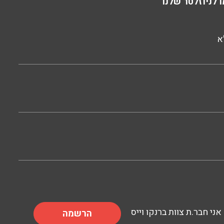
 לניוזלטר שלנו
א
אני חבר.ת צוות ברנקו וייס