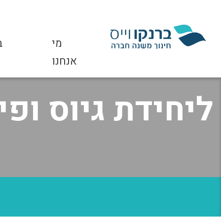
מי
ב
דרוש.ה רכז.ת ת
אנחנו
ליחידת גיוס ופ