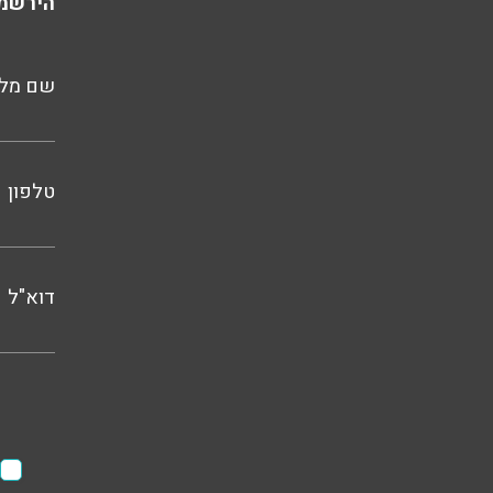
הירשמו
שם מל
טלפון
דוא"ל