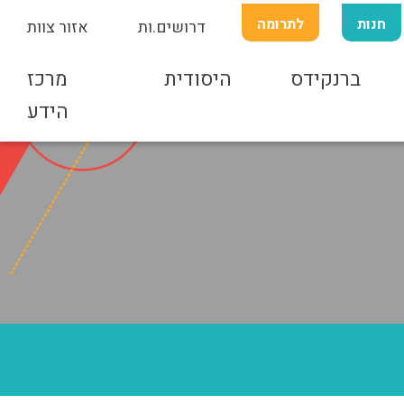
חנות
לתרומה
דרושים.ות
אזור צוות
ברנקידס
היסודית
מרכז
רציה
הידע