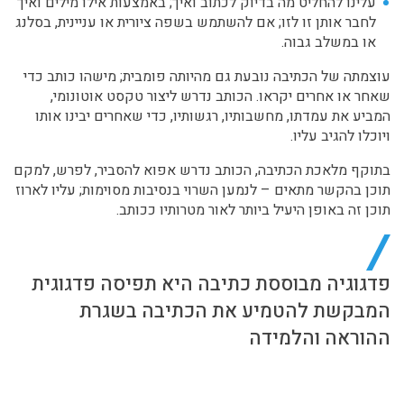
עלינו להחליט מה בדיוק לכתוב ואיך; באמצעות אילו מילים ואיך
לחבר אותן זו לזו; אם להשתמש בשפה ציורית או עניינית, בסלנג
או במשלב גבוה.
עוצמתה של הכתיבה נובעת גם מהיותה פומבית; מישהו כותב כדי
שאחר או אחרים יקראו. הכותב נדרש ליצור טקסט אוטונומי,
המביע את עמדתו, מחשבותיו, רגשותיו, כדי שאחרים יבינו אותו
ויוכלו להגיב עליו.
בתוקף מלאכת הכתיבה, הכותב נדרש אפוא להסביר, לפרש, למקם
תוכן בהקשר מתאים – לנמען השרוי בנסיבות מסוימות; עליו לארוז
תוכן זה באופן היעיל ביותר לאור מטרותיו ככותב.
פדגוגיה מבוססת כתיבה היא תפיסה פדגוגית
המבקשת להטמיע את הכתיבה בשגרת
ההוראה והלמידה