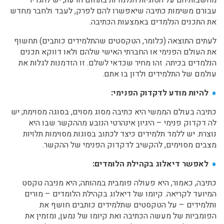
מחשבותיהם על הסוגיות הנלמדות בתחום הדעת, יש להגדיר
עבורם משימות כתיבה שיאפשרו להם לפרק, לעבד ולחבר מחדש
את התכנים הנלמדים באמצעות הכתיבה.
לעתים התוצאה (כלומר, הטקסטים שהתלמידים כותבים) תחשוף
את העולם הפנימי או החברתי האישי שלהם ולאו דווקא תכנים
הנלמדים בכיתה. זהו מחיר שכדאי לשלם. זו הזדמנות לגלות את
עולמם של התלמידים ולדון בו אתם.
להיות מודע לדקדוק הפנימי:
כתיבה בעולם הממשי היא כתיבה מסוג מסוים, בסוגה מסוימת; יש
לה דקדוק פנימי – היגיון אינהרטי הנובע מההקשר שבו היא
נוצרת. יש ללמד תלמידים כיצד לכתוב בסוגות מסוימות תלויות
מצבים מסוימים, להקשיב לדקדוק הפנימי של ההקשר.
לאפשר דיאלוג בקהילת הלומדים:
כתיבה, כאמור, היא פעולה פומבית במהותה; היא מניבה טקסט
המיועד לקריאה. קיומו של דיאלוג בקהילת הלומדים – מורים
ותלמידים – על הטקסטים שתלמידים כותבים חושף את
הפומביות של מעשה הכתיבה ואת קיומו של נמען, ומזמין את