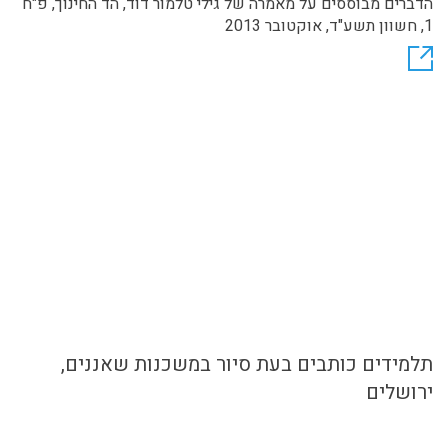
הדברים מבוססים על מאמרה של גילי טלמור דוד, הד החינוך, פ"ח
1, חשוון תשע"ד, אוקטובר 2013
תלמידים כותבים בעת סיור במשכנות שאננים,
ירושלים