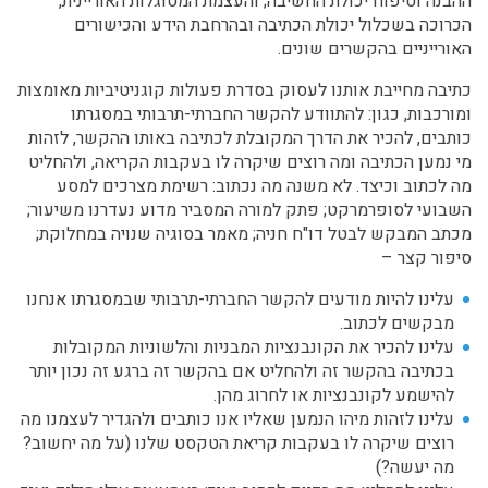
ההבנה וטיפוח יכולת החשיבה; והעצמת המסוגלות האוריינית,
הכרוכה בשכלול יכולת הכתיבה ובהרחבת הידע והכישורים
האורייניים בהקשרים שונים.
כתיבה מחייבת אותנו לעסוק בסדרת פעולות קוגניטיביות מאומצות
ומורכבות, כגון: להתוודע להקשר החברתי-תרבותי במסגרתו
כותבים, להכיר את הדרך המקובלת לכתיבה באותו ההקשר, לזהות
מי נמען הכתיבה ומה רוצים שיקרה לו בעקבות הקריאה, ולהחליט
מה לכתוב וכיצד. לא משנה מה נכתוב: רשימת מצרכים למסע
השבועי לסופרמרקט; פתק למורה המסביר מדוע נעדרנו משיעור;
מכתב המבקש לבטל דו"ח חניה; מאמר בסוגיה שנויה במחלוקת;
סיפור קצר –
עלינו להיות מודעים להקשר החברתי-תרבותי שבמסגרתו אנחנו
מבקשים לכתוב.
עלינו להכיר את הקונבנציות המבניות והלשוניות המקובלות
בכתיבה בהקשר זה ולהחליט אם בהקשר זה ברגע זה נכון יותר
להישמע לקונבנציות או לחרוג מהן.
עלינו לזהות מיהו הנמען שאליו אנו כותבים ולהגדיר לעצמנו מה
רוצים שיקרה לו בעקבות קריאת הטקסט שלנו (על מה יחשוב?
מה יעשה?)