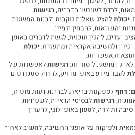
ת, להבנה, לעיגון רעיונות בהתנסות, לחפש
מאות, לרדת לשורשי הדברים;
רגישות
;
יכולת
להציג שאלות נוקבות ולבנות המשגות
יות והשוואות, להבחין ולמיין.
יב יעדים, להכין תוכנית, לגשת לדברים באופן
כיוון ולחשיבה אקראית ומתפזרת;
יכולת
 תוצאות אפשריות.
לארגון מושגי, ליסודיות;
רגישות
לאפשרות של
לת
לעבד מידע באופן מדויק, להחיל סטנדרטים
ם: דחף
לספקנות בריאה, לבחינת דעות מוטות,
מונות;
רגישות
לבסיסי הראיות, לשטחיות
סיבה ותולדה, לטעון באופן לוגי, להעריך
אית ולפיקוח על אופני החשיבה, לחשוב לאחור