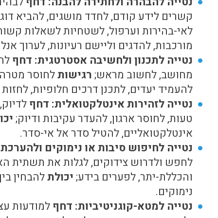
נטייה להבהרה ולחתירה להבנה: דחף
לבהירו
קשרים לידע קודם, לחדד מושגים, להביא דוג
לאי-בהירות וערפול, לשטחיות לשאלות קשות
מורכבות, להדגים וליישם רעיונות, לערוך אנלוג
נטייה לתכנון ולחשיבה אסטרטגית: דחף
להצ
מחושב, לחשוב מראש;
רגישות
לחוסר מטרה ו
להעמיד יעדים, לתכנן דרכים חלופיות, לחזות
נטייה לזהירות אינטלקטואלית: דחף
לדיוק, 
טעות, לחוסר ארגון, להעדר עקיבות ודיוק;
יכו
אינטלקטואליים, להטיל סדר אל אי-סדר.
נטייה לחיפוש סיבות או נימוקים ולהערכת
לחפש ולדרוש צידוקים, לגלות את תשתית הא
והכללת-יתר, לפערים בידע;
יכולת
להבחין בין 
נימוקים.
נטייה למטא-קוגניטיביות: דחף
למודעות עצמ