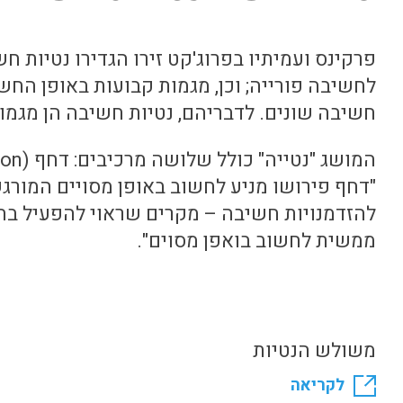
פרקינס ועמיתיו בפרוג'קט זירו הגדירו נטיות 
לחשיבה פורייה; וכן, מגמות קבועות באופן החש
חשיבה שונים. לדבריהם, נטיות חשיבה הן מגמו
המושג "נטייה" כולל שלושה מרכיבים: דחף (Inclination), רגישות (Sensitivity) ויכולת (Ability).
"דחף פירושו מניע לחשוב באופן מסויים המורג
להזדמנויות חשיבה – מקרים שראוי להפעיל בה
ממשית לחשוב בואפן מסוים".
משולש הנטיות
לקריאה