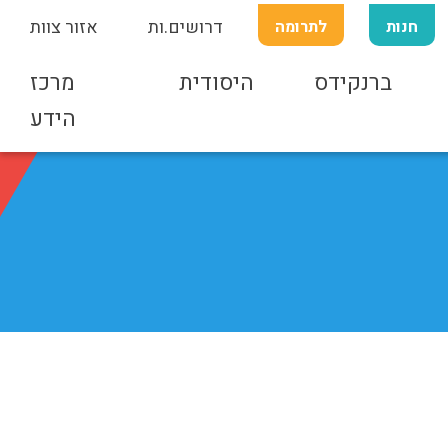
חנות
לתרומה
דרושים.ות
אזור צוות
ברנקידס
היסודית
מרכז
הידע