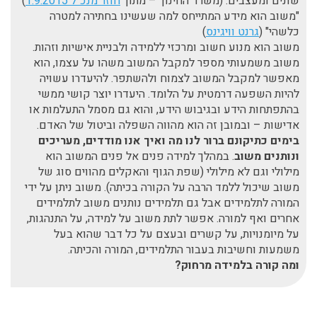
שונים ומעצבים. (משרד החינוך – מתוך
חוזר מנכ"ל 1.9.2015
)
"משוב הוא מידע המתייחס למה שעשינו בחתירה למטרה
כלשהי" (
גרנט וויגינס
)
משוב הוא מנוע חשוב ומרכזי ללמידה ולבניית אישיות וזהות.
משוב משמעותי מספר למקבל המשוב משהו על עצמו, הוא
מאפשר למקבל המשוב לצמוח ולהשתפר. להיעדרו עשויה
להיות השפעה דרמטית על הלומד. היעדרו יוצר קושי ממשי
בהתפתחות הידע ובגיבוש הידע, והוא גם מסמל התעלמות או
אדישות – ובמובן זה הוא מהווה השפלה וביטול של האדם.
בימים כתיקונם ברור לנו מה ואיך אנו מודדים, מעריכים
ונותנים משוב
. במהלך למידה פנים אל פנים המשוב הוא
מילולי וגם לא מילולי (שפת הגוף והאקלים מהווים סוג של
משוב שיכול ללמד הרבה על הקורה בכיתה). משוב ניתן על ידי
המורה לתלמידים אבל גם תלמידים נותנים משוב לתלמידים
אחרים ואף למורה. אפשר לתת משוב על למידה, על התנהגות,
על מיומנויות, על קשרים ובעצם על כל דבר שהוא בעל
משמעות וחשיבות בעבור התלמידים, המורה והכיתה.
ומה קורה בלמידה מרחוק?