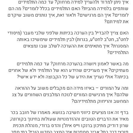
איך ניתן למדוד ולהעריך למידה מרחוק? עד כמה התלמידים
שותפים בלמידה מהבית? האם התלמידים בכלל לומדים? מה הם
לומדים? איך הם מרגישים? ולאור זאת, איך נותנים משוב שיקדם
את למידתם?
האם צריך להבדיל בין הערכה בכיתות שלפני שלבי מעבר (מיסודי
לחט"ב, חט"ב לחט"ע, בגרות) לבין תלמידים שימשיכו באותה
המסגרת? איך מתאימים את ההערכה לשלב שבו נמצאים
התלמידים?
מה באשר לאמון ויושרה בהערכה מרחוק? עד כמה תלמידים
מעתיקים? איך מעריכים שהידע הוא של התלמיד ולא של אחרים
בכיתה? אולי נעריך את הידע של כל הקבוצה ולא ידע אישי?
ומה על המורים – באיזו מידה הם מקבלים משוב על ההוראה
שלהם? איך מרגישים המורים לנוכח המלבנים השחורים על צג
המחשב והריחוק מתלמידיהם?
בדף זה אנו מציעים כיווני חשיבה בנושא. מאמרו של חובב בכר
מאיר את הדברים הטובים וההזדמנויות שעולות בחינוך בקורונה;
שרון דודיק מתיכון ברנקו וייס אית"ן והדס ברודי, מנהלת תכנית
פורצי דרך בתל אביב מספרות איך המצב החדש הוביל בתי ספר