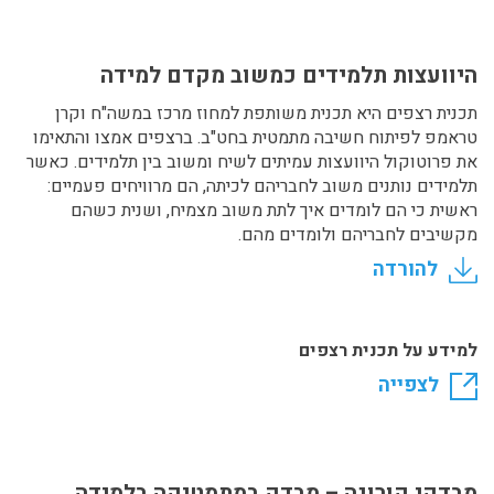
היוועצות תלמידים כמשוב מקדם למידה
תכנית רצפים היא תכנית משותפת למחוז מרכז במשה"ח וקרן
טראמפ לפיתוח חשיבה מתמטית בחט"ב. ברצפים אמצו והתאימו
את פרוטוקול היוועצות עמיתים לשיח ומשוב בין תלמידים. כאשר
תלמידים נותנים משוב לחבריהם לכיתה, הם מרוויחים פעמיים:
ראשית כי הם לומדים איך לתת משוב מצמיח, ושנית כשהם
מקשיבים לחבריהם ולומדים מהם.
להורדה
למידע על תכנית רצפים
לצפייה
מבדקי קורונה – מבדק במתמטיקה בלמידה