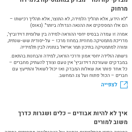
מרחוק
"לא הידע, אלא תהליך הלמידה, לא התוצר, אלא תהליך רכישתו –
הם אלו המספקים את ההנאה הגדולה ביותר". (גאוס)
אמרה זו עמדה בבסיס יחסי ההוראה-למידה בין שלומית דוידוביץ',
מדריכת מתמטיקה מחוזית במחוז מרכז – על-יסודית שש-שנתית,
ומורה למתמטיקה בתיכון תמר אריאל בנתניה לבין תלמידיה.
גישתה הולידה יחסי אמון ודרכי הוראה, למידה והבחנות בהתאם.
במבדקים שעורכת דוידוביץ' אין טעם וצורך להעתיק מחברים –
כל אחד פותר את שאלות המבדק ואז יכול לשאול והתייעץ עם
חברים – הכול פתוח ועל צג המחשב.
לצפייה
איך לא להיות אבודים – כלים ושגרות כדרך
משוב למורים