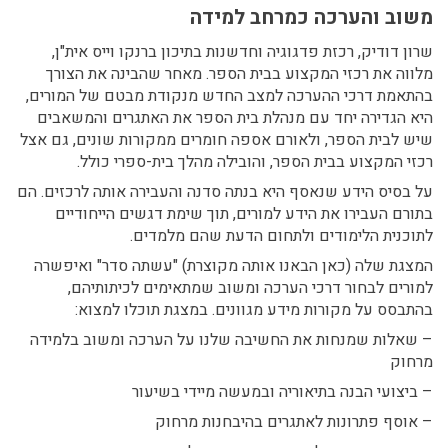
משוב והערכה כמרחב למידה
שרון דודיק, רכזת פדגוגיה וחדשנות בתיכון ברנקו וייס אית"ן,
מלווה את רכזי המקצוע בבית הספר. מאחר שהבינה את הצורך
בהתאמת דרכי ההערכה למצב החדש מנקודת מבטם של המורים,
היא הגדירה יחד עם מנהלת בית הספר את האתגרים והמשאבים
שיש לבית הספר, ולאורם אספה חומרים ממקורות שונים, גם אצל
רכזי המקצוע בבית הספר, והובילה מהלך בית-ספרי כולל.
על בסיס הידע שנאסף היא בנתה סדנה והעבירה אותה לרכזים. הם
בתורם העבירו את הידע למורים, תוך שימת דגשים הייחודיים
לתוכנית הלימודים ולתחום הדעת שהם מלמדים.
המצגת שלה (כאן הבאנו אותה מקוצרת) "עשתה סדר" ואיפשרה
למורים לבחור דרכי הערכה ומשוב שמתאימים לכיתותיהם,
בהתבסס על מקורות מידע מגוונים. במצגת תוכלו למצוא:
– שאלות שמנחות את החשיבה שלנו על הערכה ומשוב בלמידה
מרחוק
– ביצועי הבנה בתיאוריה ובמעשה מיידי בשיעור
– אוסף פתרונות לאתגרים בהיבחנות מרחוק