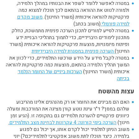
במטרה לאפשר ללומד לשפר את הבנותיו במהלך הלמידה,
ולמורה לנווט את ההוראה בהתאם לכך תוכלו למצוא כמה
פרקטיקות להוראה איכותית (משרד החינוך).
משוב מקדם
למידה פורמלי
(משוב בכתב)
במטרה לסייע למורים לתכנן הערכה פנימית מתמשכת, כחלק
מתכנון לימודים היברידיים, כדי לתמוך בתהליכי הבניית ידע
ופיתוח מיומנויות, מוצעות פרקטיקות להוראה איכותית (משרד
החינוך)
הערכה פנימית במסגרת למידה היברידיתית
במטרה לקבל מידע על הידע שרכשו התלמידים, כדי לכוון את
המשך תהליך הלמידה בהתאם, מוצעות כמה פרקטיקות להוראה
איכותית (משרד החינוך)
הערכות ביניים של החומר הנלמד
בכיתה
עצות מהשטח
האם הם מבינים את החומר או רק מהנהנים אלינו מהריבוע
שלהם במסך? ד"ר עינת נוטע קורן מציגה את המורכבות ומעלה
כיוונים פרקטיים להערכת תלמידים גם בתקופה זו. (הגיע זמן
חינוך)
הערכה בימי קורונה: 4 עקרונות לבחינת מצב התלמידים.
משוב הניתן לתלמיד יכול לקדם אותו, אך יכול גם לפגוע
בלמידה. כיצד תוכלו לתת משוב אפקטיבי לתלמידיכם?) יוני