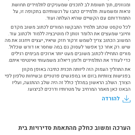
ומגוונים, תוך תשומת לב לתכנים שמעניקים לתלמידים תחושת
נראות ומשמעות. תלמידים כתבו על רגשותיהם בתקופה זו, על
התמודדותם עם הקשיים שהיא העלתה ועוד.
לכל טקסט שכתב תלמיד התבקשו המורים לכתוב משוב מקדם
וחיובי שמעצים את הלומד ונותן לו מוטיבציה ללמוד ולכתוב עוד.
המשוב הכתוב צריך לשמש זרקור חזק שיאיר, יעצים ויחגוג את מה
שיש. רק אחר כך אפשר לעסוק גם במה שחסר או דורש שכלול.
מורים התחילו לכתוב משובים מעט יותר ארוכים מבימים רגילים
כדי לעודד את התלמידים ולזמן דיאלוג משמעותי ואינטימי איתם.
את התהליך העמוק הזה ליוותה תכנית כתיבה באופן מקוון
בפגישות צוותיות בזום או במפגשים פרטניים ובשיחות טלפון לפי
הצורך. השלב הראשון במהלך כולל זה היה שלב ההתנעה, ועליו
הבאנו כאן מאמר המרחיב על מטרותיו ודרכים לביצועו.
להורדה
הערכה ומשוב כחלק מהתאמת סדירויות בית