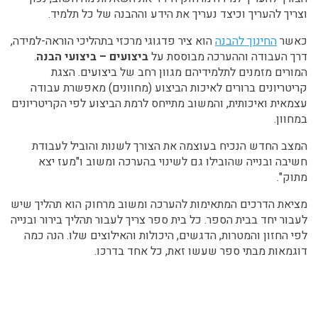
וצריך להעריך וכיצד נעריך את הידע וההבנה של כל תלמיד.
כאשר
החינוך להבנה
הוא ציר פדגוגי מרכזי בתהליכי הוראה-למידה,
דרך העבודה וההערכה מבוססת על
ביצועים – ביצועי הבנה
.
המורים מזמנים לתלמידיהם מגוון רחב של ביצועים. הצגת
קריטריונים ברורים לאיכות הביצוע (מחוונים) מאפשרת עבודה
עצמאית ואיכותית, והמשוב מתייחס לרמת הביצוע לפי הקריטריונים
במחוון.
המצב החדש הנכיח בעוצמה את הצורך לשנות והוביל לעבודת
חשיבה ובנייה שהובילו גם לשינוי בהערכה ומשוב ו"מעז יצא
מתוק".
מציאת הדרכים המתאימות להערכה ומשוב מרחוק הוא תהליך שיש
לעבור יחד בבית הספר. כל בית ספר צריך לעבור תהליך בירור ובנייה
לפי החזון והמטרות, הדגשים, היכולות והאילוצים שלו. הנה כמה
דוגמאות מבתי ספר שעשו זאת, כל אחד בדרכו.