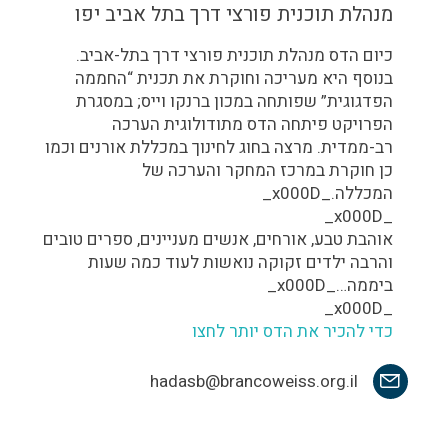
מנהלת תוכנית פורצי דרך בתל אביב יפו
כיום הדס מנהלת תוכנית פורצי דרך בתל-אביב.
בנוסף היא מעריכה וחוקרת את תכנית “החממה
הפדגוגית” שפותחה במכון ברנקו וייס; במסגרת
הפרויקט פיתחה הדס מתודולוגית הערכה
רב-ממדית. מרצה בחוג לחינוך במכללת אורנים וכמו
כן חוקרת במרכז המחקר והערכה של
המכללה._x000D_
_x000D_
אוהבת טבע, אורחים, אנשים מעניינים, ספרים טובים
והרבה ילדים זקוקה נואשות לעוד כמה שעות
ביממה…_x000D_
_x000D_
כדי להכיר את הדס יותר לחצו
hadasb@brancoweiss.org.il