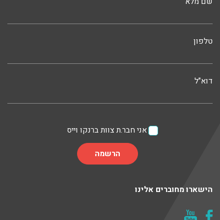
שם מלא
טלפון
דוא"ל
אני חבר.ת צוות ברנקו וייס
הישארו מחוברים אלינו