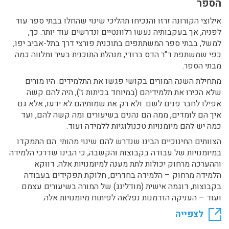
הספר
אילוצי הקורונה זרזו והנכיחו תהליכי שינוי שהחלו בבתי ספר עוד
לפניה, אך בעקבותיה נעשו רלוונטיים ונדרשים עוד יותר. כך,
למשל, בבתי ספר המשתתפים בתוכנית פורצי דרך בתל-אביב יפו,
כפי שמשתפת ד"ר הדס ברודי, מנהלת התוכנית בעיר ומלווה כמה
מבתי הספר.
מתחילת השנה המורים בקושי פגשו את התלמידים. היו מורים
שלא הכירו את תלמידיהם (במיוחד בכיתות ז'), היה להם קשה
אפילו לחבר פנים לשם. ולא רק את שמותיהם לא ידעו, אלא גם
איך הם לומדים, ממה הם נהנים בשיעורים ומה קשה להם, ועד
כמה יש להם מיומנויות טכנולוגיות ללמידה ועוד.
הצוותים החינוכיים הבינו שנדרש להם שינוי מהותי. הם התמקדו
במיומנויות של עבודה בקבוצות והקשבה, כי הבינו שדרכי הלמידה
וההערכה מרחוק יכולות לתת מענה למיומנויות אלה. דווקא
הלמידה מרחוק – הלמידה בחדרים, חלוקת תפקידים בעבודה
בקבוצות, דוגמה אישית (מודלינג) של המורה בשיעורים עצמם
ועוד – העניקה הזדמנות נפלאה לפיתוח מיומנויות אלה.
לצפייה