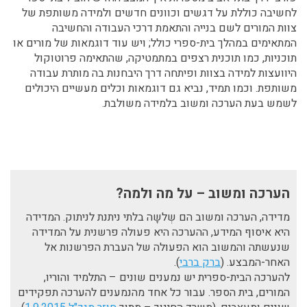
לחשיבה כוללת על דגשים וכוונים חדשים ולמידה משותפת של
צוות המורים לשם בנייה והתאמת דרכי העבודה והחשיבה
המתאימים במהלך בית-ספרי כולל; ויש עוד דוגמאות של מורים או
תוכניות, כמו תוכנית רצפים במתמטיקה, שהתאימה פרוטוקול
היוועצות למידה בצוות ופיתחה דרך היבחנות בה מותרת עבודה
משותפת. וכמו תמיד, נביא גם דוגמאות וכלים מעשיים היכולים
לשמש בעת הערכה ומשוב בלמידה משולבת.
הערכה ומשוב – על מה ולמה?
מדידה, הערכה ומשוב הם שְלשָה בלתי ניתנת לניתוק. המדידה
היא איסוף המידע, ההערכה היא פעולה פרשנית על המדידה
שנעשתה והמשוב הוא הפעולה של העברת הפרשנות אל
האחר-המבצע. (
ברק ברבי
).
להערכה הבית-ספרית יש נמענים שונים – התלמיד והוריו,
המורים, בית הספר. עבור כל אחד מהנמענים להערכה תפקידים