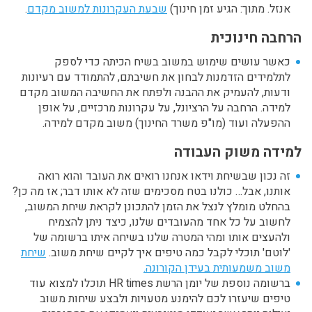
אנזל. מתוך: הגיע זמן חינוך)
שבעת העקרונות למשוב מקדם
.
הרחבה חינוכית
כאשר עושים שימוש במשוב בשיח הכיתה כדי לספק
לתלמידים הזדמנות לבחון את חשיבתם, להתמודד עם רעיונות
ודעות, להעמיק את ההבנה ולפתח את החשיבה המשוב מקדם
למידה. הרחבה על הרציונל, על עקרונות מרכזיים, על אופן
ההפעלה ועוד (מו"פ משרד החינוך) משוב מקדם למידה.
למידה משוק העבודה
זה נכון שבשיחת וידאו אנחנו רואים את העובד והוא רואה
אותנו, אבל… כולנו בטח מסכימים שזה לא אותו דבר; אז מה כן?
בהחלט מומלץ לנצל את הזמן להתכונן לקראת שיחת המשוב,
לחשוב על כל אחד מהעובדים שלנו, כיצד ניתן להצמיח
ולהעצים אותו ומהי המטרה שלנו בשיחה איתו ברשומה של
'לוטם' תוכלי לקבל כמה טיפים איך לקיים שיחת משוב.
שיחת
משוב משמעותית בעידן הקורונה.
ברשומה נוספת של יומן הרשת HR times תוכלו למצוא עוד
טיפים שיעזרו לכם להימנע מטעויות ולבצע שיחות משוב