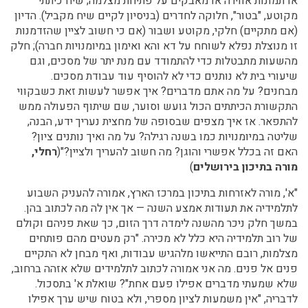
או תמונות אווירה או מאבקים על פתיחת מצלמה; שיח כיתתי
מקוטע, "בטור", חלוקה לחדרים (בניסיון לקיים שיח מקביל). הדיון
(אם מתקיים) חלקי, מקוטע ושבור (אם כי חשוב לציין שהזדמנות
זו מנוצלת נפלא לשוחח על דא והא ואימון במיומנויות חברה); חלק
מהשעות מתבטלות כדי להתמודד עם מנת יתר של מסכים, וגם
שיעורי בית לא נותנים כדי לא להוסיף עוד עבודת מסכים.
מבחנים? על מה אתם מדברים? איך אפשר לעשות זאת כשבקווי
התקשורת הכיתתים הכול גועש וסוער, שם שיתוף הפעולה ממש
להתפאר. אז איך מצפים שבסופה של מחצית נעריך ידע, הבנה,
שליטה במיומנויות כמו בשנה רגילה? על מה ואיך נותנים ציון?
האם זה בכלל אפשרי והוגן? מה חשוב להעריך ולציין?"(
רחלי,
מורה בתיכון בירושלים
)
"א', מורה לאזרחות בתיכון במרכז הארץ, אמורה להעניק השבוע
לתלמידיה את תעודות אמצע השנה — אך אין לה מה לכתוב בהן.
במשך חלק ניכר מהשנה לימדה דרך הזום, כך שאת פניהם וקולם
של רוב תלמידיה היא כלל לא מכירה. "רק מעטים מהם פותחים
מצלמות, רובם התייאשו מלהגיש עבודות, ואף מבחן לא התקיים
פנים אל פנים. מה אני אמורה לכתוב לתלמידים שלא אזהה ברחוב,
שלא שמעתי מדברים אפילו פעם אחת"? שואלת א' בתסכול.
לדבריה, "אין משמעות לציון מספרי, ולא בטוח שיש ערך אפילו