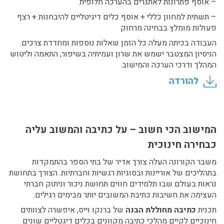
– אוסף פתרונות לאתגרים בהערכה חלופית
– תשתית למחוון כללי + אוסף כלים דיגיטליים להיבחנות + רצף
פעולות מומלץ בבחינה מרחוק
העבודה בכיתה מעלה כל הזמן שאלות נוספות ומחדדת צרכים.
הניסיון המצטבר ישמש את שרון ועמיתיה בשיפור, התאמה וליטוש
המהלך ודרכי הערכה והמישוב.
להורדה
המישוב הכי חשוב – על כתיבה והמשוב עליה
כבחירה חינוכית
משבר הקורונה העלה צורך אדיר של בתי הספר בהתמקדות
בתהליכים של אוריינות ובסוגיות רגשיות וחברתיות. הצורך בתחושת
נראות בעולם שבו תלמידים חווים תחושת ניכור וניתוק חברתי
העצימה את חשיבות כתיבת המשובים יותר מבימים רגילים.
תכנית
כתיבה מחוללת הבנה
של ברנקו וייס, איפשרה לצוותים
חינוכיים לקיים מהלכי כתיבה מקוונים בכלים דיגטליים שונים