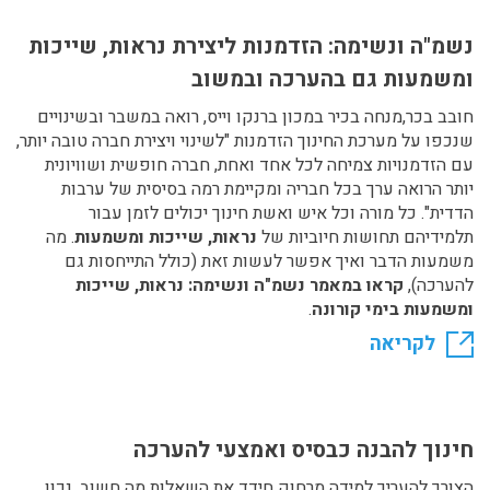
נשמ"ה ונשימה: הזדמנות ליצירת נראות, שייכות
ומשמעות גם בהערכה ובמשוב
חובב בכר,מנחה בכיר במכון ברנקו וייס, רואה במשבר ובשינויים
שנכפו על מערכת החינוך הזדמנות "לשינוי ויצירת חברה טובה יותר,
עם הזדמנויות צמיחה לכל אחד ואחת, חברה חופשית ושוויונית
יותר הרואה ערך בכל חבריה ומקיימת רמה בסיסית של ערבות
הדדית". כל מורה וכל איש ואשת חינוך יכולים לזמן עבור
תלמידיהם תחושות חיוביות של
נראות, שייכות ומשמעות
. מה
משמעות הדבר ואיך אפשר לעשות זאת (כולל התייחסות גם
להערכה),
קראו במאמר נשמ"ה ונשימה: נראות, שייכות
ומשמעות בימי קורונה
.
לקריאה
חינוך להבנה כבסיס ואמצעי להערכה
הצורך להעריך למידה מרחוק חידד את השאלות מה חשוב, נכון