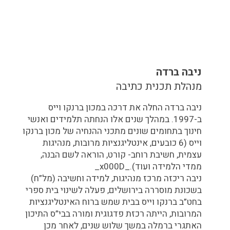
ניבה ברדה
מנהלת תכנית כתיבה
ניבה ברדה החלה את דרכה במכון ברנקו וייס
ב-1997. במהלך שנים אלו הנחתה תלמידים ואנשי
חינוך בתחומים שונים מתכני ההנחיה של מכון ברנקו
וייס (6 כובעים, אינטליגנציות מרובות, מנהיגות
עצמית, חשיבת רוחב- קורט, הוראה לשם הבנה,
ממדי הלמידה ועוד)._x000D_
ניבה ריכזה מרכז מנהיגות, למידה וחשיבה (מל”ח)
בשכונת מוסררה בירושלים, פעלה לשינוי בית ספרי
בחט”ב ברנקו וייס בבית שמש ברוח האינטליגנציות
המרובות, הייתה רכזת פדגוגית ומורה בבי”ס התיכון
האתגרי ברמלה במשך שלוש שנים, לאחר מכן