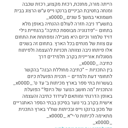
הייתה מורה, מחנכת, רכזת מקצוע, רכזת שכבה
ומנחה בחטיבת הביניים ברנקו וייס ע”ש הרצוג בבית
חשמונאי במשך 5 שנים._x000D_
בתשע”ד ניבה חזרה לעולם ההנחיה באופן מלא
בתחום –”פדגוגיה מבוססת כתיבה” בהנחיית גילי
דויד טלמור וכיום היא מובילה ומפתחת את התחום
עם צוות של מנחים בכל הארץ. בתחום זה בשנים
אלו פיתחו ניבה וצוותה תכניות להעצמה ולפיתוח
מסוגלות אוריינית בקרב תלמידים דרך
כתיבה._x000D_
בין התכניות – “כתיבה מחוללת הבנה” בהקשר
לתחומי דעת נלמדים – תכנית הפועלת כיום
בעשרות בתי ספר בארץ מכיתות ב’ עד ט’._x000D_
והתכנית “מה חושב הנוער של היום?” הפועלת
באופן הדרגתי ומותאם לעידוד כתיבה והעצמה
אישית בקרב בני נוער בסיכון בבתי הספר האתגריים
של מכון ברנקו וייס ובכיתות שח”ר בארץ התכנית
מתאימה לכיתות ט’-י”א._x000D_
_x000D_