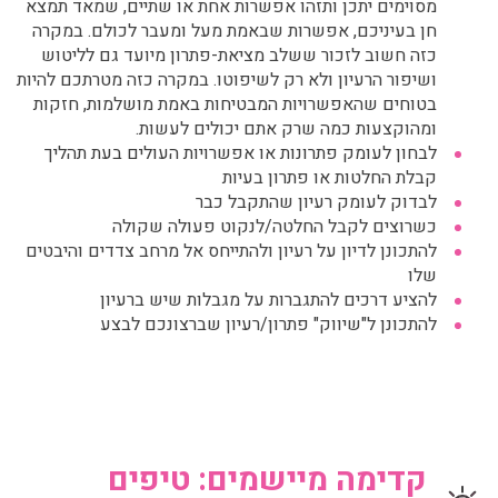
מסוימים יתכן ותזהו אפשרות אחת או שתיים, שמאד תמצא
חן בעיניכם, אפשרות שבאמת מעל ומעבר לכולם. במקרה
כזה חשוב לזכור ששלב מציאת-פתרון מיועד גם לליטוש
ושיפור הרעיון ולא רק לשיפוטו. במקרה כזה מטרתכם להיות
בטוחים שהאפשרויות המבטיחות באמת מושלמות, חזקות
ומהוקצעות כמה שרק אתם יכולים לעשות.
לבחון לעומק פתרונות או אפשרויות העולים בעת תהליך
קבלת החלטות או פתרון בעיות
לבדוק לעומק רעיון שהתקבל כבר
כשרוצים לקבל החלטה/לנקוט פעולה שקולה
להתכונן לדיון על רעיון ולהתייחס אל מרחב צדדים והיבטים
שלו
להציע דרכים להתגברות על מגבלות שיש ברעיון
להתכונן ל"שיווק" פתרון/רעיון שברצונכם לבצע
קדימה מיישמים: טיפים