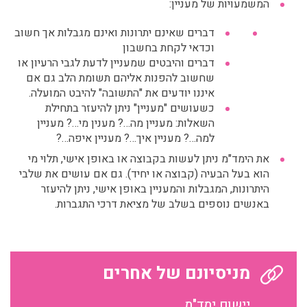
המשמעויות של מעניין:
דברים שאינם יתרונות ואינם מגבלות אך חשוב
וכדאי לקחת בחשבון
דברים והיבטים שמעניין לדעת לגבי הרעיון או
שחשוב להפנות אליהם תשומת הלב גם אם
איננו יודעים את "התשובה" להיבט המועלה.
כשעושים "מעניין" ניתן להיעזר בתחילת
השאלות: מעניין מה…? מענין מי…? מעניין
למה…? מעניין איך…? מעניין איפה…?
את הימד"מ ניתן לעשות בקבוצה או באופן אישי, תלוי מי
הוא בעל הבעיה (קבוצה או יחיד). גם אם עושים את שלבי
היתרונות, המגבלות והמעניין באופן אישי, ניתן להיעזר
באנשים נוספים בשלב של מציאת דרכי התגברות.
מניסיונם של אחרים
יישום ימד"מ