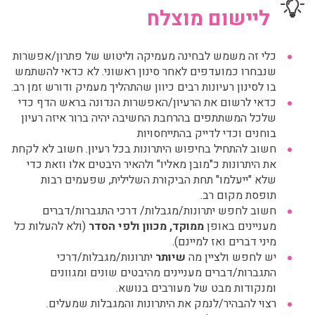
ליישום מוצלח
כלי זה משמש לבחינה מעמיקה וליטוש של פתרון/אפשרות
שנבחרו כמועדפים לאחר סינון ראשוני. לא כדאי להשתמש
בו לסינון רעיונות רבים כיוון שהתהליך מעמיק ודורש זמן רב.
כדאי לרשום את הרעיון/האפשרות הנדונה בראש הדף כדי
שלכל המשתתפים בהרחבת החשיבה יהיה ברור איזה רעיון
בוחנים וכדי לדייק בהתייחסויות
חשוב להתחיל בחיפוש היתרונות בכל רעיון. חשוב לא לקחת
את היתרונות כ"מובן מאליו" ולהאיר היבטים אלו וזאת כדי
שלא "ייעלמו" תחת הביקורת השלילית, שפעמים רבות
תופסת מקום רב.
חשוב לחפש יתרונות/מגבלות/ דרכי התגברות/דברים
מעניינים באופן
ממוקד, מכוון ולפי הסדר
(ולא להעלות כל
מיני דברים ואז למיינם).
יש לחפש ולציין מה
שיותר
יתרונות/מגבלות/דרכי
התגברות/דברים מעניינים מהיבטים שונים ומגוונים
ומנקודות מבט של מעורבים בנושא.
רצוי להבהיר/לנמק את היתרונות והמגבלות שמעלים.