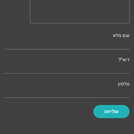
שם מלא
דוא"ל
טלפון