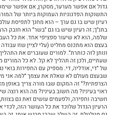
גדול אם אפשר מערער, מסקרן, אם אפשר שימש
התשוקות הפדגוגיות העמוקות ביותר של המורה,
רעיון שיש בו גם ערך – הוא מחנך לתפיסת עולם
בתנ"ך; זה רעיון שיש בו גם "בשר" הוא חובק הר
שלמה, הוא לא שיעור ספציפי אחד. את כל העבו
ונותן לזה כותרת". למורים שעוברים את התהליך
שעתיים, ולכן זה תהליך לא קל. לא כל המורים מ
של "די, אודליה, די. מספיק עם החפירות בואי נג
שבעצם מעולם לא שאלת את עצמך "למה אני מל
הצרפתית?" זה המקום שבו מורה צריך באופן מ
ראוי בעיניו? מה חשוב בעיניו? מה הוא רוצה 
חשיבה וחפירה, ולפעמים עושים זאת גם בצוות
הרעיון הגדול שלוכד את כל העושר הזה, לכדי
גם מטלטלת, זה השלב שהכי מרגש אותי, זה השל