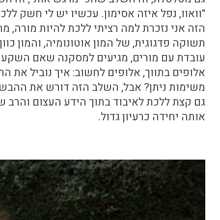
"וואוו, נפל איזה אסימון. עכשיו יש לי חשק ללכ
הזה אני נזכרת למה רציתי ללכת להיות מורה, מ
תשוקה פדגוגית, של המון אוטונומיה, והמון כוון
עובדת עם מורים, מגיעים למסקנה שאם השקעת 
אלופים בתווך, אלופים לחשוב: איך נוביל את הת
משימות ניתן? אבל, השלב הזה דורש את ההבשל
גם קצת ללכת לאיבוד בתוך הידע העצום והרב 
אותה יחידה כרעיון גדול.