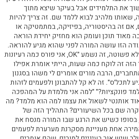
וך את התלמידים אבל בעיקר שיצא מתוך
 שאותו מלהיב לבוא ללמד שם. זה צריך להיות
, אם זה בהיסטוריה, בפיזיקה, במתמטיקה או
בה מאוד תוכן ועומק הוא מחזיק יחידת הוראה
דה הזו עושה המורה לפני שהוא מגיע להוראה.
בעצם הוא מתכנס מחליט (עלי לציין שזו עבודה לא פשוטה, זה נשמע "OK, אני פורס כמה רעיונות
 הזה זה לוקח כמה שעות, הייתי אומרת אפילו
תחברים, הרבה מורים אומרים לי משהו בסגנון
יע לתכל'ס". זה לא קל להתבונן ולפעמים לזהות
מד פונקציות?" "למה אני מלמדת על המהפכה
אוד אותנטי לשאול את עצמו למה הוא מלמד? מה
שיקרה שם בכל השיעורים? התהליך הזה של
, בסופו כשיש את הרגע שבו המורה מנסח את
 אמירה אחת מעניינת מסקרנת מערערת לפעמים
ב שיש אור בעיניים למורים, שהם אומרים