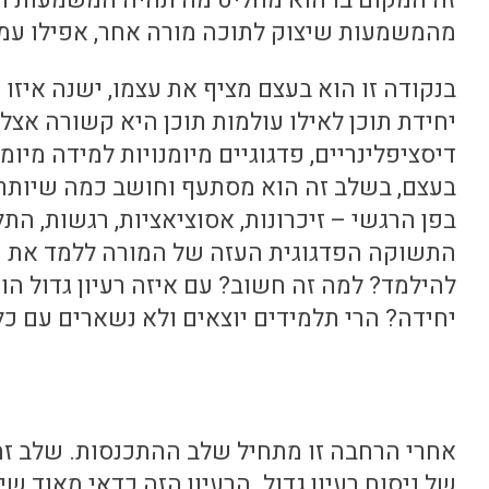
זה המקום בו הוא מחליט מה תהיה המשמעות ה
מהמשמעות שיצוק לתוכה מורה אחר, אפילו עמי
בנקודה זו הוא בעצם מציף את עצמו, ישנה איז
יחידת תוכן לאילו עולמות תוכן היא קשורה אצלו,
דיסציפלינריים, פדגוגיים מיומנויות למידה מיומ
בעצם, בשלב זה הוא מסתעף וחושב כמה שיותר 
בפן הרגשי – זיכרונות, אסוציאציות, רגשות, הת
התשוקה הפדגוגית העזה של המורה ללמד את היח
להילמד? למה זה חשוב? עם איזה רעיון גדול הו
יחידה? הרי תלמידים יוצאים ולא נשארים עם כל
אחרי הרחבה זו מתחיל שלב ההתכנסות. שלב זה
של ניסוח רעיון גדול. הרעיון הזה כדאי מאוד ש