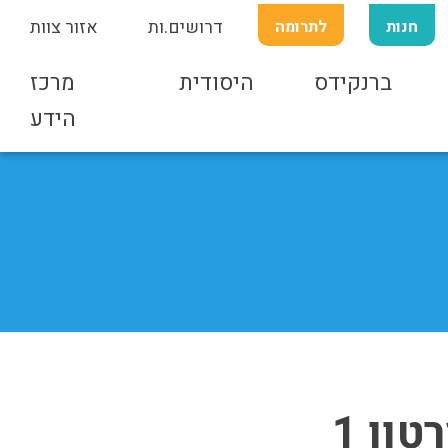
חנות
לתרומה
דרושים.ות
אזור צוות
ברנקידס
היסודית
מרכז
הידע
ון 1